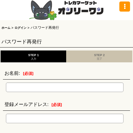
>
>
パスワード再発行
ホーム
ログイン
パスワード再発行
STEP 1
STEP 2
入力
完了
お名前
:
[
必須
]
登録メールアドレス
:
[
必須
]