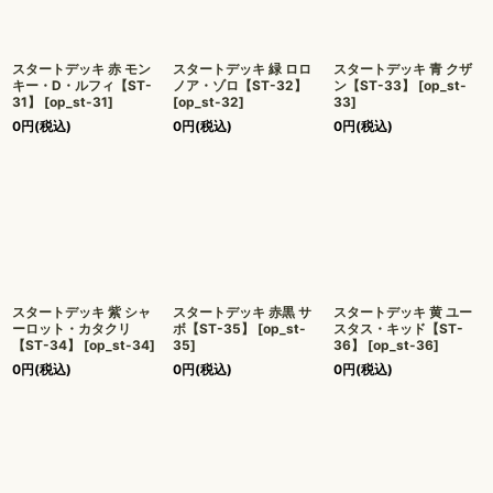
スタートデッキ 赤 モン
スタートデッキ 緑 ロロ
スタートデッキ 青 クザ
キー・D・ルフィ【ST-
ノア・ゾロ【ST-32】
ン【ST-33】
[
op_st-
31】
[
op_st-31
]
[
op_st-32
]
33
]
0
円
(税込)
0
円
(税込)
0
円
(税込)
スタートデッキ 紫 シャ
スタートデッキ 赤黒 サ
スタートデッキ 黄 ユー
ーロット・カタクリ
ボ【ST-35】
[
op_st-
スタス・キッド【ST-
【ST-34】
[
op_st-34
]
35
]
36】
[
op_st-36
]
0
円
(税込)
0
円
(税込)
0
円
(税込)