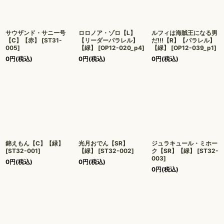
サウザンド・サニー号
ロロノア・ゾロ【L】
ルフィは海賊王になる男
【C】【赤】
[
ST31-
【リーダーパラレル】
だ!!!【R】【パラレル】
005
]
【緑】
[
OP12-020_p4
]
【緑】
[
OP12-039_p1
]
0
円
(税込)
0
円
(税込)
0
円
(税込)
錦えもん【C】【緑】
光月おでん【SR】
ジュラキュール・ミホー
[
ST32-001
]
【緑】
[
ST32-002
]
ク【SR】【緑】
[
ST32-
003
]
0
円
(税込)
0
円
(税込)
0
円
(税込)