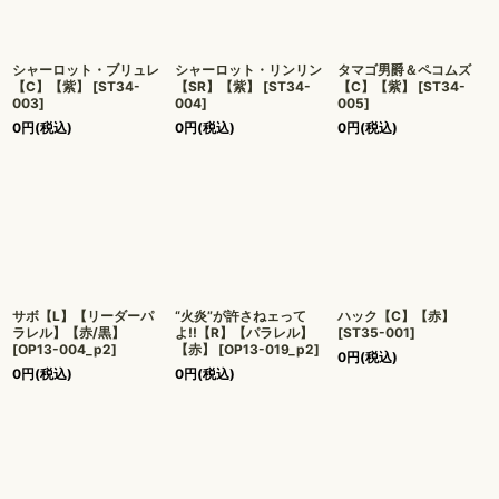
シャーロット・ブリュレ
シャーロット・リンリン
タマゴ男爵＆ペコムズ
【C】【紫】
[
ST34-
【SR】【紫】
[
ST34-
【C】【紫】
[
ST34-
003
]
004
]
005
]
0
円
(税込)
0
円
(税込)
0
円
(税込)
サボ【L】【リーダーパ
“火炎”が許さねェって
ハック【C】【赤】
ラレル】【赤/黒】
よ!!【R】【パラレル】
[
ST35-001
]
[
OP13-004_p2
]
【赤】
[
OP13-019_p2
]
0
円
(税込)
0
円
(税込)
0
円
(税込)