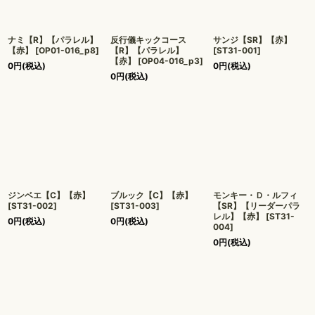
ナミ【R】【パラレル】
反行儀キックコース
サンジ【SR】【赤】
【赤】
[
OP01-016_p8
]
【R】【パラレル】
[
ST31-001
]
【赤】
[
OP04-016_p3
]
0
円
(税込)
0
円
(税込)
0
円
(税込)
ジンベエ【C】【赤】
ブルック【C】【赤】
モンキー・Ｄ・ルフィ
[
ST31-002
]
[
ST31-003
]
【SR】【リーダーパラ
レル】【赤】
[
ST31-
0
円
(税込)
0
円
(税込)
004
]
0
円
(税込)