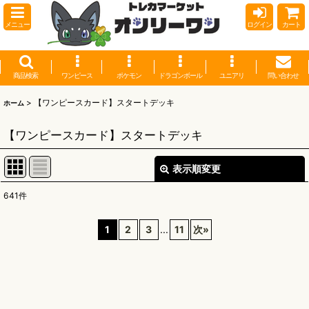
メニュー
ログイン
カート
商品検索
ワンピース
ポケモン
ドラゴンボール
ユニアリ
問い合わせ
>
【ワンピースカード】スタートデッキ
ホーム
【ワンピースカード】スタートデッキ
表示順変更
閉じる
641
件
表示数
:
1
2
3
...
11
次
»
並び順
:
絞り込む