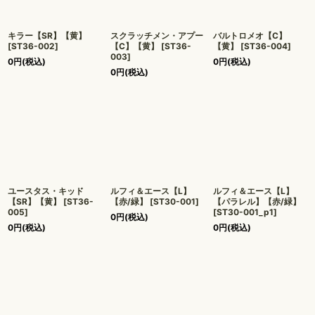
キラー【SR】【黄】
スクラッチメン・アプー
バルトロメオ【C】
[
ST36-002
]
【C】【黄】
[
ST36-
【黄】
[
ST36-004
]
003
]
0
円
(税込)
0
円
(税込)
0
円
(税込)
ユースタス・キッド
ルフィ＆エース【L】
ルフィ＆エース【L】
【SR】【黄】
[
ST36-
【赤/緑】
[
ST30-001
]
【パラレル】【赤/緑】
005
]
[
ST30-001_p1
]
0
円
(税込)
0
円
(税込)
0
円
(税込)