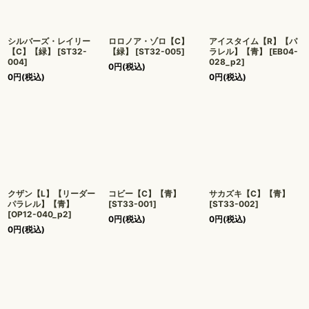
シルバーズ・レイリー
ロロノア・ゾロ【C】
アイスタイム【R】【パ
【C】【緑】
[
ST32-
【緑】
[
ST32-005
]
ラレル】【青】
[
EB04-
004
]
028_p2
]
0
円
(税込)
0
円
(税込)
0
円
(税込)
クザン【L】【リーダー
コビー【C】【青】
サカズキ【C】【青】
パラレル】【青】
[
ST33-001
]
[
ST33-002
]
[
OP12-040_p2
]
0
円
(税込)
0
円
(税込)
0
円
(税込)