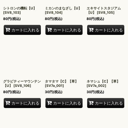
シトロンの機転【U】
ミカンのまなざし【U】
エキサイトスタジアム
[
SV8_103
]
[
SV8_104
]
【U】
[
SV8_105
]
80
円
(税込)
80
円
(税込)
80
円
(税込)
カートに入れる
カートに入れる
カートに入れる
グラビティーマウンテン
タマタマ【C】【草】
ネマシュ【C】【草】
【U】
[
SV8_106
]
[
SV7a_001
]
[
SV7a_002
]
80
円
(税込)
30
円
(税込)
30
円
(税込)
カートに入れる
カートに入れる
カートに入れる