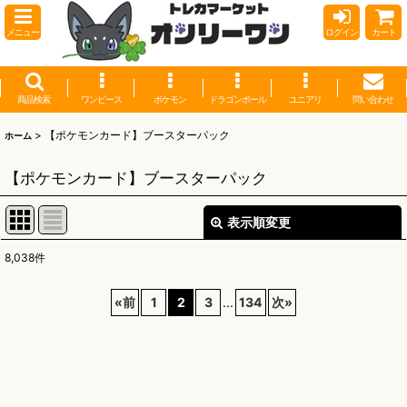
メニュー
ログイン
カート
商品検索
ワンピース
ポケモン
ドラゴンボール
ユニアリ
問い合わせ
>
【ポケモンカード】ブースターパック
ホーム
【ポケモンカード】ブースターパック
表示順変更
閉じる
8,038
件
表示数
:
«
前
1
2
3
...
134
次
»
並び順
:
絞り込む