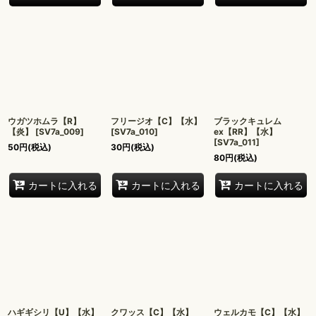
ウガツホムラ【R】
フリージオ【C】【水】
ブラックキュレム
【炎】
[
SV7a_009
]
[
SV7a_010
]
ex【RR】【水】
[
SV7a_011
]
50
円
(税込)
30
円
(税込)
80
円
(税込)
カートに入れる
カートに入れる
カートに入れる
ハギギシリ【U】【水】
クワッス【C】【水】
ウェルカモ【C】【水】