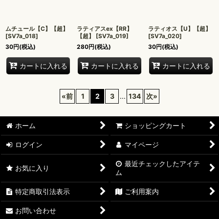
ムチュール【C】【超】
ラティアスex【RR】
ラティオス【U】【超】
[
SV7a_018
]
【超】
[
SV7a_019
]
[
SV7a_020
]
30
円
(税込)
280
円
(税込)
30
円
(税込)
カートに入れる
カートに入れる
カートに入れる
«
前
1
2
3
...
134
次
»
ホーム
ショッピングカート
ログイン
マイページ
最近チェックしたアイテ
お気に入り
ム
特定商取引法表示
ご利用案内
お問い合わせ