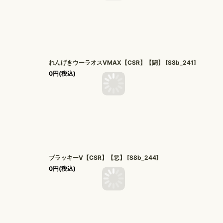
れんげきウーラオスVMAX【CSR】【闘】
[
S8b_241
]
0
円
(税込)
ブラッキーV【CSR】【悪】
[
S8b_244
]
0
円
(税込)