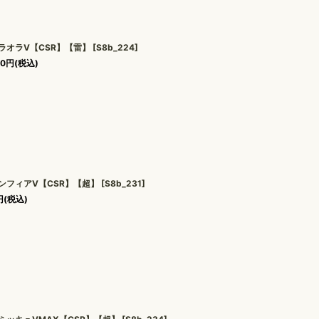
ラオラV【CSR】【雷】
[
S8b_224
]
80
円
(税込)
ンフィアV【CSR】【超】
[
S8b_231
]
円
(税込)