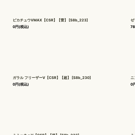
ピカチュウVMAX【CSR】【雷】
[
S8b_223
]
ゼ
0
円
(税込)
7
ガラル フリーザーV【CSR】【超】
[
S8b_230
]
ニ
0
円
(税込)
0