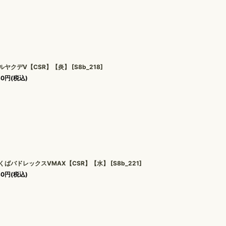
ルヤクデV【CSR】【炎】
[
S8b_218
]
80
円
(税込)
くばバドレックスVMAX【CSR】【水】
[
S8b_221
]
80
円
(税込)