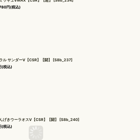
ミッキュVMAX【CSR】【超】
[
S8b_234
]
780
円
(税込)
ラル サンダーV【CSR】【闘】
[
S8b_237
]
円
(税込)
んげきウーラオスV【CSR】【闘】
[
S8b_240
]
円
(税込)