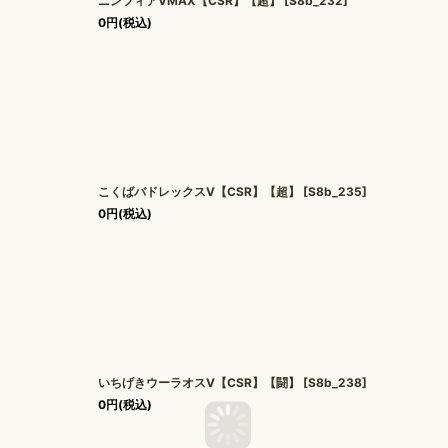
ニンフィアVMAX【CSR】【超】
[
S8b_232
]
0
円
(税込)
こくばバドレックスV【CSR】【超】
[
S8b_235
]
0
円
(税込)
いちげきウーラオスV【CSR】【闘】
[
S8b_238
]
0
円
(税込)