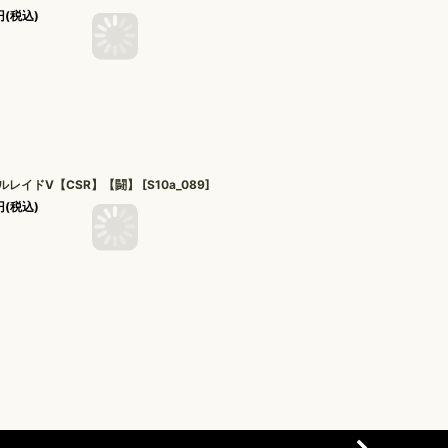
円
(税込)
ルレイドV【CSR】【闘】
[
S10a_089
]
円
(税込)