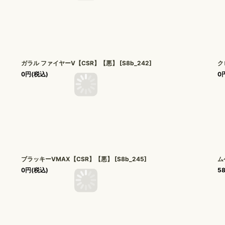
ガラル ファイヤーV【CSR】【悪】
[
S8b_242
]
ク
0
円
(税込)
0
ブラッキーVMAX【CSR】【悪】
[
S8b_245
]
ム
0
円
(税込)
5