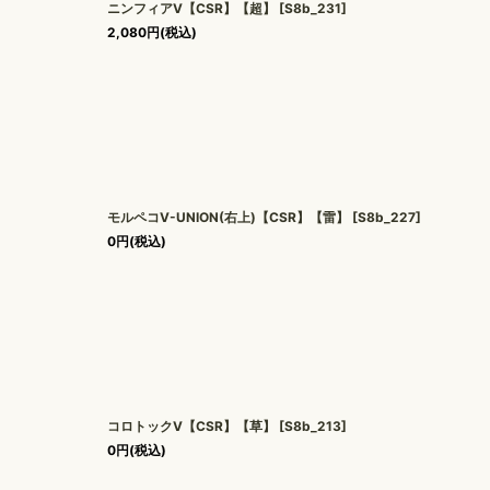
ニンフィアV【CSR】【超】
[
S8b_231
]
2,080
円
(税込)
モルペコV-UNION(右上)【CSR】【雷】
[
S8b_227
]
0
円
(税込)
コロトックV【CSR】【草】
[
S8b_213
]
0
円
(税込)