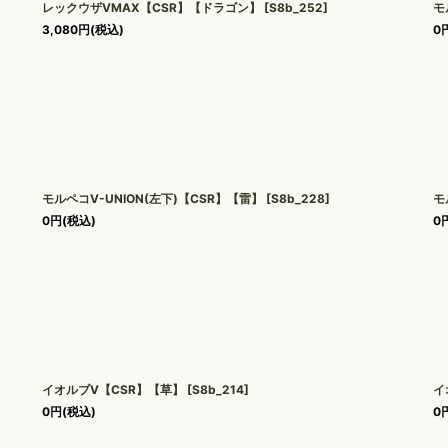
レックウザVMAX【CSR】【ドラゴン】
[
S8b_252
]
モ
3,080
円
(税込)
0
モルペコV-UNION(左下)【CSR】【雷】
[
S8b_228
]
モ
0
円
(税込)
0
イオルブV【CSR】【草】
[
S8b_214
]
イ
0
円
(税込)
0