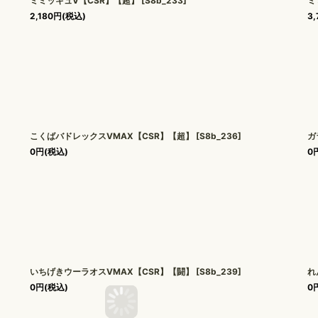
ミミッキュV【CSR】【超】
[
S8b_233
]
ミ
2,180
円
(税込)
3,
こくばバドレックスVMAX【CSR】【超】
[
S8b_236
]
ガ
0
円
(税込)
0
いちげきウーラオスVMAX【CSR】【闘】
[
S8b_239
]
れ
0
円
(税込)
0