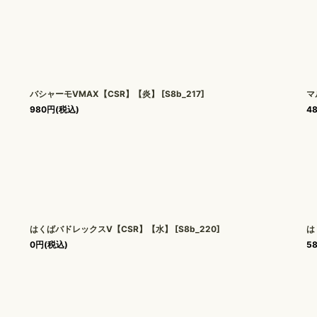
バシャーモVMAX【CSR】【炎】
[
S8b_217
]
マ
980
円
(税込)
4
はくばバドレックスV【CSR】【水】
[
S8b_220
]
は
0
円
(税込)
5