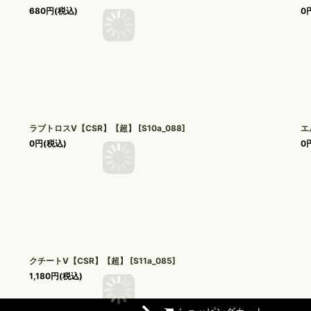
680
円
(税込)
0
ラブトロスV【CSR】【超】
[
S10a_088
]
エ
0
円
(税込)
0
クチートV【CSR】【超】
[
S11a_085
]
1,180
円
(税込)