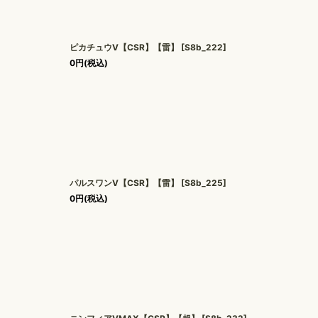
ピカチュウV【CSR】【雷】
[
S8b_222
]
0
円
(税込)
パルスワンV【CSR】【雷】
[
S8b_225
]
0
円
(税込)