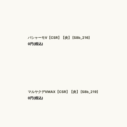
バシャーモV【CSR】【炎】
[
S8b_216
]
0
円
(税込)
マルヤクデVMAX【CSR】【炎】
[
S8b_219
]
0
円
(税込)