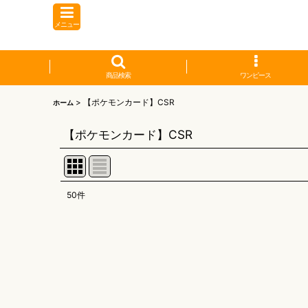
メニュー
商品検索
ワンピース
>
【ポケモンカード】CSR
ホーム
【ポケモンカード】CSR
50
件
表示数
:
並び順
: