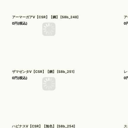
アーマーガアV【CSR】【鋼】
[
S8b_248
]
ア
0
円
(税込)
0
ザマゼンタV【CSR】【鋼】
[
S8b_251
]
レ
0
円
(税込)
0
ハピナスV【CSR】【無色】
[
S8b_254
]
ス