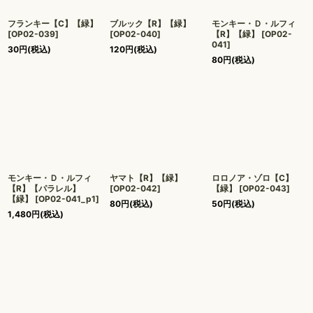
フランキー【C】【緑】
ブルック【R】【緑】
モンキー・Ｄ・ルフィ
[
OP02-039
]
[
OP02-040
]
【R】【緑】
[
OP02-
041
]
30
円
(税込)
120
円
(税込)
80
円
(税込)
モンキー・Ｄ・ルフィ
ヤマト【R】【緑】
ロロノア・ゾロ【C】
【R】【パラレル】
[
OP02-042
]
【緑】
[
OP02-043
]
【緑】
[
OP02-041_p1
]
80
円
(税込)
50
円
(税込)
1,480
円
(税込)