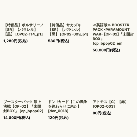
【特価品】ボルサリーノ
【特価品】サカズキ
≪英語版≫ BOOSTER
【SR】【パラレル】
【SR】【パラレル】
PACK -PARAMOUNT
【黒】
[
OP02-114_p1
]
【黒】
[
OP02-099_p1
]
WAR- [OP-02]『未開封
BOX』
1,280
円
(税込)
580
円
(税込)
[
op_bpop02_en
]
50,000
円
(税込)
ブースターパック 頂上
ドン!!カード【この戦争
アトモス【C】【赤】
決戦【OP-02】『未開
を終わらせに来た】
[
OP02-003
]
封BOX』
[
op_bpop02
]
[
don_0018
]
80
円
(税込)
14,800
円
(税込)
120
円
(税込)