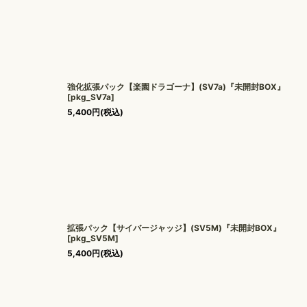
強化拡張パック【楽園ドラゴーナ】(SV7a)『未開封BOX』
[
pkg_SV7a
]
5,400
円
(税込)
拡張パック【サイバージャッジ】(SV5M)『未開封BOX』
[
pkg_SV5M
]
5,400
円
(税込)