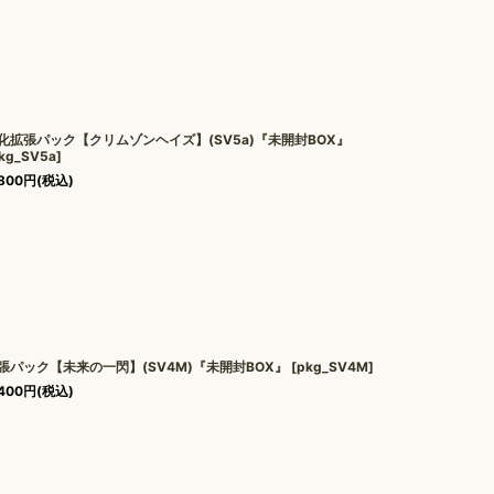
化拡張パック【クリムゾンヘイズ】(SV5a)『未開封BOX』
kg_SV5a
]
800
円
(税込)
張パック【未来の一閃】(SV4M)『未開封BOX』
[
pkg_SV4M
]
400
円
(税込)