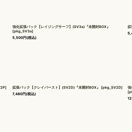
強化拡張パック【レイジングサーフ】(SV3a)『未開封BOX』
拡
[
pkg_SV3a
]
5,
5,500
円
(税込)
V2P
]
拡張パック【クレイバースト】(SV2D)『未開封BOX』
[
pkg_SV2D
]
強
[
p
7,480
円
(税込)
12