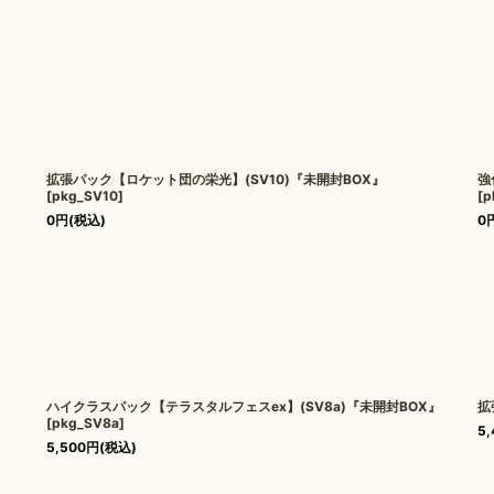
拡張パック【ロケット団の栄光】(SV10)『未開封BOX』
強
[
pkg_SV10
]
[
p
0
円
(税込)
0
ハイクラスパック【テラスタルフェスex】(SV8a)『未開封BOX』
拡
[
pkg_SV8a
]
5,
5,500
円
(税込)