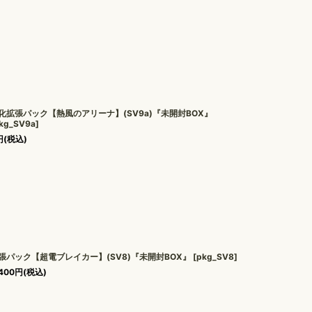
化拡張パック【熱風のアリーナ】(SV9a)『未開封BOX』
kg_SV9a
]
円
(税込)
張パック【超電ブレイカー】(SV8)『未開封BOX』
[
pkg_SV8
]
400
円
(税込)