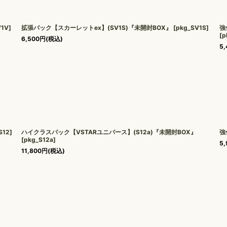
V1V
]
拡張パック【スカーレットex】(SV1S)『未開封BOX』
[
pkg_SV1S
]
強
[
p
6,500
円
(税込)
5,
S12
]
ハイクラスパック【VSTARユニバース】(S12a)『未開封BOX』
強
[
pkg_S12a
]
5,
11,800
円
(税込)