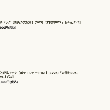
張パック【黒炎の支配者】(SV3)『未開封BOX』
[
pkg_SV3
]
400
円
(税込)
化拡張パック【ポケモンカード151】(SV2a)『未開封BOX』
kg_SV2a
]
,800
円
(税込)