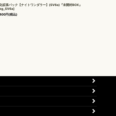
化拡張パック【ナイトワンダラー】(SV6a)『未開封BOX』
kg_SV6a
]
400
円
(税込)