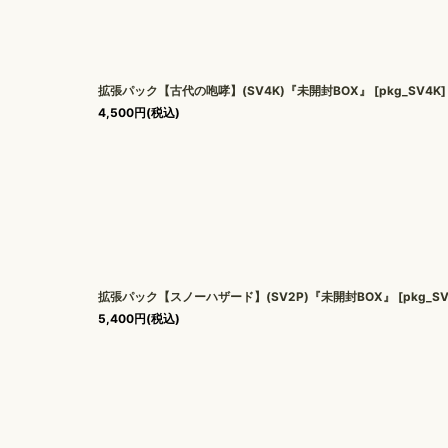
拡張パック【古代の咆哮】(SV4K)『未開封BOX』
[
pkg_SV4K
]
4,500
円
(税込)
拡張パック【スノーハザード】(SV2P)『未開封BOX』
[
pkg_S
5,400
円
(税込)