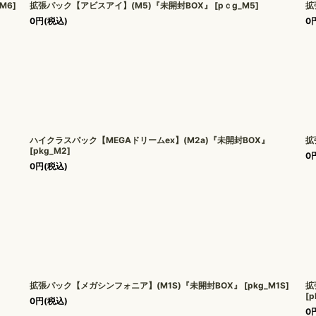
_M6
]
拡張パック【アビスアイ】(M5)『未開封BOX』
[
pｃg_M5
]
拡
0
円
(税込)
0
ハイクラスパック【MEGAドリームex】(M2a)『未開封BOX』
拡
[
pkg_M2
]
0
0
円
(税込)
拡張パック【メガシンフォニア】(M1S)『未開封BOX』
[
pkg_M1S
]
拡
[
p
0
円
(税込)
0