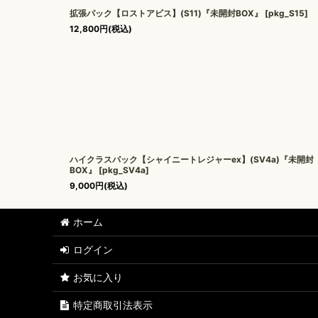
拡張パック【ロストアビス】(S11)『未開封BOX』
[
pkg_S15
]
12,800
円
(税込)
ハイクラスパック【シャイニートレジャーex】(SV4a)『未開封
BOX』
[
pkg_SV4a
]
9,000
円
(税込)
ホーム
ログイン
お気に入り
特定商取引法表示