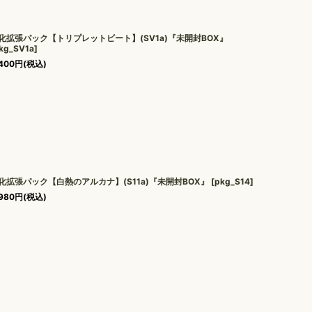
化拡張パック【トリプレットビート】(SV1a)『未開封BOX』
kg_SV1a
]
400
円
(税込)
化拡張パック【白熱のアルカナ】(S11a)『未開封BOX』
[
pkg_S14
]
980
円
(税込)