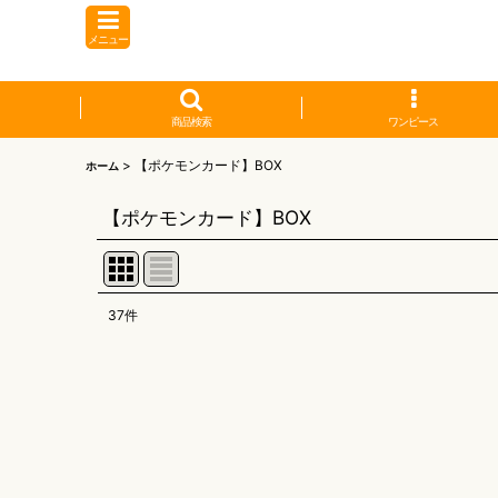
メニュー
商品検索
ワンピース
>
【ポケモンカード】BOX
ホーム
【ポケモンカード】BOX
37
件
表示数
:
並び順
: