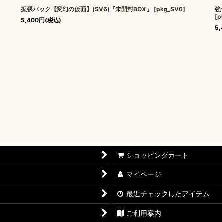
拡張パック【変幻の仮面】(SV6)『未開封BOX』
[
pkg_SV6
]
強
[
p
5,400
円
(税込)
5,
ショッピングカート
マイページ
最近チェックしたアイテム
ご利用案内