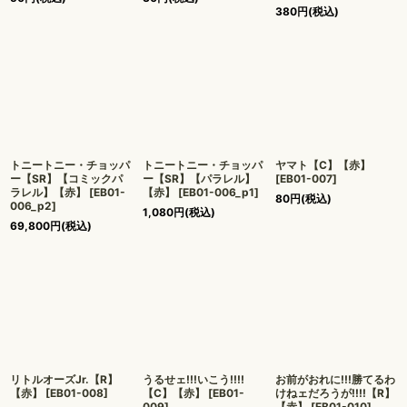
380
円
(税込)
トニートニー・チョッパ
トニートニー・チョッパ
ヤマト【C】【赤】
ー【SR】【コミックパ
ー【SR】【パラレル】
[
EB01-007
]
ラレル】【赤】
[
EB01-
【赤】
[
EB01-006_p1
]
80
円
(税込)
006_p2
]
1,080
円
(税込)
69,800
円
(税込)
リトルオーズJr.【R】
うるせェ!!!いこう!!!!
お前がおれに!!!勝てるわ
【赤】
[
EB01-008
]
【C】【赤】
[
EB01-
けねェだろうが!!!!【R】
009
]
【赤】
[
EB01-010
]