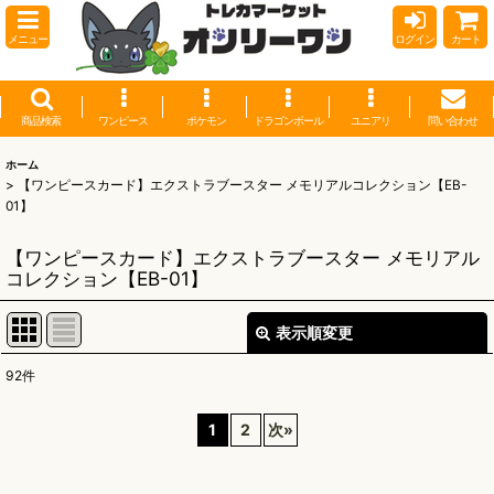
メニュー
ログイン
カート
商品検索
ワンピース
ポケモン
ドラゴンボール
ユニアリ
問い合わせ
ホーム
>
【ワンピースカード】エクストラブースター メモリアルコレクション【EB-
01】
【ワンピースカード】エクストラブースター メモリアル
コレクション【EB-01】
表示順変更
閉じる
92
件
表示数
:
1
2
次
»
並び順
: