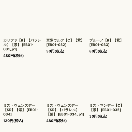
カリファ【R】【パラレ
軍隊ウルフ【C】【紫】
ブルーノ【R】【紫】
ル】【紫】
[
EB01-
[
EB01-032
]
[
EB01-033
]
031_p1
]
30
円
(税込)
80
円
(税込)
480
円
(税込)
ミス・ウェンズデー
ミス・ウェンズデー
ミス・マンデー【C】
【SR】【紫】
[
EB01-
【SR】【パラレル】
【紫】
[
EB01-035
]
034
]
【紫】
[
EB01-034_p1
]
30
円
(税込)
120
円
(税込)
480
円
(税込)