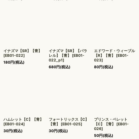
イナズマ【SR】【青】
イナズマ【SR】【パラ
エドワード・ウィーブル
[
EB01-022
]
レル】【青】
[
EB01-
【R】【青】
[
EB01-
022_p1
]
023
]
180
円
(税込)
680
円
(税込)
80
円
(税込)
ハムレット【C】【青】
フォートリックス【C】
プリンス・ベレット
[
EB01-024
]
【青】
[
EB01-025
]
【C】【青】
[
EB01-
026
]
30
円
(税込)
30
円
(税込)
50
円
(税込)