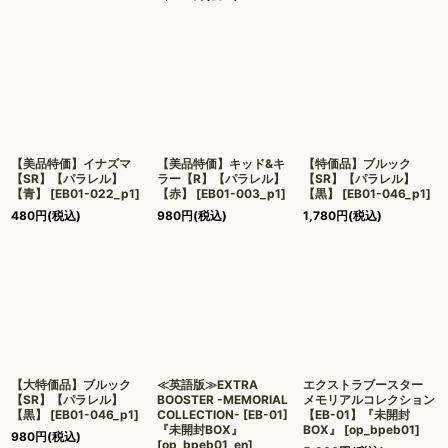
【美品特価】イナズマ
【美品特価】キッド&キ
【特価品】ブルック
【SR】【パラレル】
ラー【R】【パラレル】
【SR】【パラレル】
【青】
[
EB01-022_p1
]
【赤】
[
EB01-003_p1
]
【黒】
[
EB01-046_p1
]
480
円
(税込)
980
円
(税込)
1,780
円
(税込)
【大特価品】ブルック
≪英語版≫EXTRA
エクストラブースター
【SR】【パラレル】
BOOSTER -MEMORIAL
メモリアルコレクション
【黒】
[
EB01-046_p1
]
COLLECTION- [EB-01]
【EB-01】『未開封
『未開封BOX』
BOX』
[
op_bpeb01
]
980
円
(税込)
[
op_bpeb01_en
]