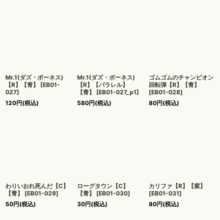
Mr.1(ダズ・ボーネス)
Mr.1(ダズ・ボーネス)
ゴムゴムのチャンピオン
【R】【青】
[
EB01-
【R】【パラレル】
回転弾【R】【青】
027
]
【青】
[
EB01-027_p1
]
[
EB01-028
]
120
円
(税込)
580
円
(税込)
80
円
(税込)
わりいおれ死んだ【C】
ローグタウン【C】
カリファ【R】【紫】
【青】
[
EB01-029
]
【青】
[
EB01-030
]
[
EB01-031
]
50
円
(税込)
30
円
(税込)
80
円
(税込)