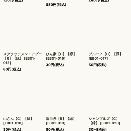
120
円
(税込)
280
円
(税込)
880
円
(税込)
スクラッチメン・アプー
びん豪【C】【緑】
ブルーノ【C】【緑】
【R】【緑】
[
EB01-
[
EB01-016
]
[
EB01-017
]
015
]
30
円
(税込)
50
円
(税込)
80
円
(税込)
山さん【C】【緑】
盾白糸【R】【緑】
シャンブルズ【C】
[
EB01-018
]
[
EB01-019
]
【緑】
[
EB01-020
]
30
円
(税込)
80
円
(税込)
30
円
(税込)