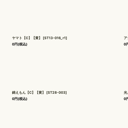
ヤマト【C】【黄】
[
ST13-016_r1
]
ア
0
円
(税込)
0
錦えもん【C】【黄】
[
ST28-003
]
光
0
円
(税込)
0