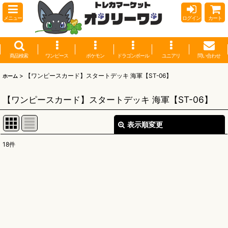
メニュー
ログイン
カート
商品検索
ワンピース
ポケモン
ドラゴンボール
ユニアリ
問い合わせ
>
【ワンピースカード】スタートデッキ 海軍【ST-06】
ホーム
【ワンピースカード】スタートデッキ 海軍【ST-06】
表示順変更
閉じる
18
件
表示数
:
並び順
:
絞り込む