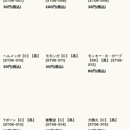
[
ST06-007
]
[
ST06-008
]
[
ST06-009
]
30
円
(税込)
280
円
(税込)
30
円
(税込)
ヘルメッポ【C】【黒】
モモンガ【C】【黒】
モンキー・D・ガープ
[
ST06-010
]
[
ST06-011
]
【SR】【黒】
[
ST06-
012
]
30
円
(税込)
30
円
(税込)
80
円
(税込)
Tボーン【C】【黒】
衝撃波【C】【黒】
大噴火【C】【黒】
[
ST06-013
]
[
ST06-014
]
[
ST06-015
]