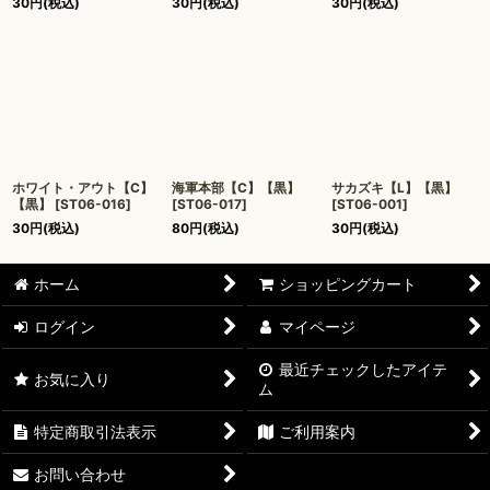
30
円
(税込)
30
円
(税込)
30
円
(税込)
ホワイト・アウト【C】
海軍本部【C】【黒】
サカズキ【L】【黒】
【黒】
[
ST06-016
]
[
ST06-017
]
[
ST06-001
]
30
円
(税込)
80
円
(税込)
30
円
(税込)
ホーム
ショッピングカート
ログイン
マイページ
最近チェックしたアイテ
お気に入り
ム
特定商取引法表示
ご利用案内
お問い合わせ