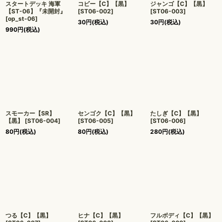
スタートデッキ 海軍
コビー【C】【黒】
ジャンゴ【C】【黒】
【ST-06】『未開封』
[
ST06-002
]
[
ST06-003
]
[
op_st-06
]
30
円
(税込)
30
円
(税込)
990
円
(税込)
スモーカー【SR】
センゴク【C】【黒】
たしぎ【C】【黒】
【黒】
[
ST06-004
]
[
ST06-005
]
[
ST06-006
]
80
円
(税込)
80
円
(税込)
280
円
(税込)
つる【C】【黒】
ヒナ【C】【黒】
フルボディ【C】【黒】