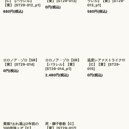
【C】【パラレル】
【黄】
[
ST29-013
]
ラレル】【黄】
[
ST29-
【黄】
[
ST29-012_p1
]
013_p1
]
0
円
(税込)
680
円
(税込)
580
円
(税込)
ロロノア・ゾロ【SR】
ロロノア・ゾロ【SR】
温度レアァストライク!!!
【黄】
[
ST29-014
]
【パラレル】【黄】
【C】【黄】
[
ST29-
[
ST29-014_p1
]
015
]
0
円
(税込)
2,480
円
(税込)
0
円
(税込)
黄猿?おれ達は2年前の
死・獅子歌歌【C】
100倍強ェぞ【C】
【黄】
[
ST29-017
]