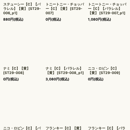
ステューシー【C】【パ
トニートニー・チョッパ
トニートニー・チョッパ
ラレル】【黄】
[
ST29-
ー【C】【黄】
[
ST29-
ー【C】【パラレル】
006_p1
]
007
]
【黄】
[
ST29-007_p1
]
880
円
(税込)
0
円
(税込)
1,080
円
(税込)
ナミ【C】【黄】
ナミ【C】【パラレル】
ニコ・ロビン【C】
[
ST29-008
]
【黄】
[
ST29-008_p1
]
【黄】
[
ST29-009
]
0
円
(税込)
3,080
円
(税込)
0
円
(税込)
ニコ・ロビン【C】【パ
フランキー【C】【黄】
フランキー【C】【パラ