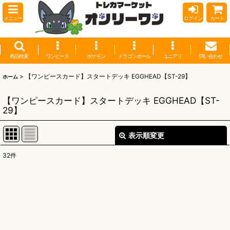
メニュー
ログイン
カート
商品検索
ワンピース
ポケモン
ドラゴンボール
ユニアリ
問い合わせ
>
【ワンピースカード】スタートデッキ EGGHEAD【ST-29】
ホーム
【ワンピースカード】スタートデッキ EGGHEAD【ST-
29】
表示順変更
閉じる
32
件
表示数
:
並び順
:
絞り込む