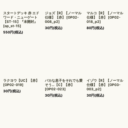
絞り込む
スタートデッキ 赤 エド
ジョズ【R】【ノーマル
マルコ【R】【ノーマル
ワード・ニューゲート
仕様】【赤】
[
OP02-
仕様】【赤】
[
OP02-
【ST-15】『未開封』
008_p2
]
018_p2
]
[
op_st-15
]
30
円
(税込)
80
円
(税込)
550
円
(税込)
ラクヨウ【UC】【赤】
バカな息子をそれでも愛
イゾウ【R】【ノーマル
[
OP02-019
]
そう…【C】【赤】
仕様】【赤】
[
OP03-
[
OP02-023
]
003_p2
]
30
円
(税込)
30
円
(税込)
30
円
(税込)