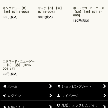
キングデュー【C】
サッチ【C】【赤】
ポートガス・D・エース
【赤】
[
ST15-003
]
[
ST15-004
]
【SR】【赤】
[
ST15-
005
]
30
円
(税込)
30
円
(税込)
180
円
(税込)
エドワード・ニューゲー
ト【L】【赤】
[
OP02-
001_p4
]
30
円
(税込)
ホーム
ショッピングカート
ログイン
マイページ
最近チェックしたアイテ
お気に入り