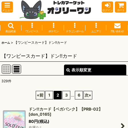
メニュー
ログイン
カート
商品検索
ワンピース
ポケモン
ドラゴンボール
ユニアリ
問い合わせ
>
【ワンピースカード】ドン!!カード
ホーム
【ワンピースカード】ドン!!カード
表示順変更
閉じる
329
件
表示数
:
«
前
1
2
3
...
6
次
»
並び順
:
ドン!!カード【ベガパンク】【PRB-02】
[
don_0165
]
絞り込む
80
円
(税込)
在庫なし