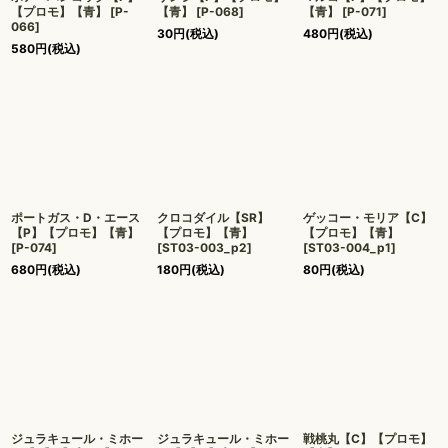
【プロモ】【青】
[
P-
【青】
[
P-068
]
【青】
[
P-071
]
066
]
30
円
(税込)
480
円
(税込)
580
円
(税込)
ポートガス・D・エース
クロコダイル【SR】
ゲッコー・モリア【C】
【P】【プロモ】【青】
【プロモ】【青】
【プロモ】【青】
[
P-074
]
[
ST03-003_p2
]
[
ST03-004_p1
]
680
円
(税込)
180
円
(税込)
80
円
(税込)
ジュラキュール・ミホー
ジュラキュール・ミホー
戦桃丸【C】【プロモ】