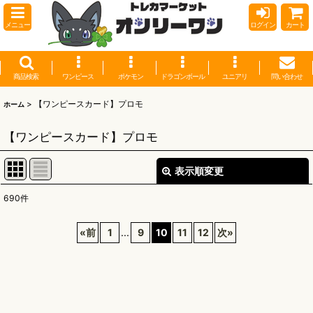
メニュー
ログイン
カート
商品検索
ワンピース
ポケモン
ドラゴンボール
ユニアリ
問い合わせ
>
【ワンピースカード】プロモ
ホーム
【ワンピースカード】プロモ
表示順変更
閉じる
690
件
表示数
:
«
前
1
...
9
10
11
12
次
»
並び順
:
絞り込む