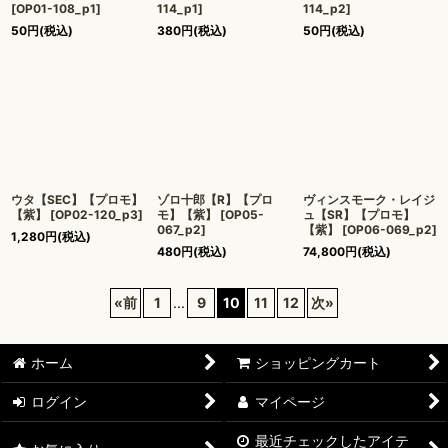
[
OP01-108_p1
]
114_p1
]
114_p2
]
50
円
(税込)
380
円
(税込)
50
円
(税込)
ウタ【SEC】【プロモ】
ゾロ十郎【R】【プロ
ヴィンスモーク・レイジ
【紫】
[
OP02-120_p3
]
モ】【紫】
[
OP05-
ュ【SR】【プロモ】
067_p2
]
【紫】
[
OP06-069_p2
]
1,280
円
(税込)
480
円
(税込)
74,800
円
(税込)
«
前
1
...
9
10
11
12
次
»
ホーム
ショッピングカート
ログイン
マイページ
最近チェックしたアイテ