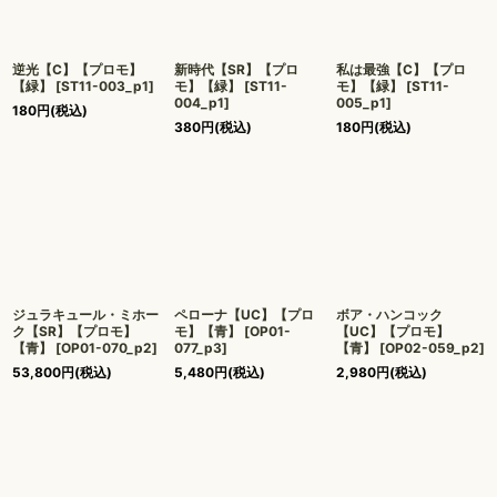
逆光【C】【プロモ】
新時代【SR】【プロ
私は最強【C】【プロ
【緑】
[
ST11-003_p1
]
モ】【緑】
[
ST11-
モ】【緑】
[
ST11-
004_p1
]
005_p1
]
180
円
(税込)
380
円
(税込)
180
円
(税込)
ジュラキュール・ミホー
ペローナ【UC】【プロ
ボア・ハンコック
ク【SR】【プロモ】
モ】【青】
[
OP01-
【UC】【プロモ】
【青】
[
OP01-070_p2
]
077_p3
]
【青】
[
OP02-059_p2
]
53,800
円
(税込)
5,480
円
(税込)
2,980
円
(税込)