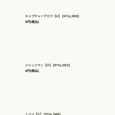
キャプチャーアロマ【U】
[
S11a_060
]
0
円
(税込)
ジャッジマン【U】
[
S11a_063
]
0
円
(税込)
ミクリ【C】
[
S11a_066
]