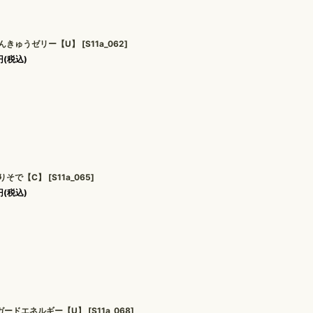
んきゅうゼリー【U】
[
S11a_062
]
円
(税込)
りそで【C】
[
S11a_065
]
円
(税込)
ガードエネルギー【U】
[
S11a_068
]