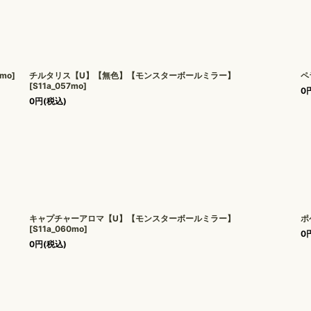
6mo
]
チルタリス【U】【無色】【モンスターボールミラー】
ペ
[
S11a_057mo
]
0
0
円
(税込)
キャプチャーアロマ【U】【モンスターボールミラー】
ポ
[
S11a_060mo
]
0
0
円
(税込)