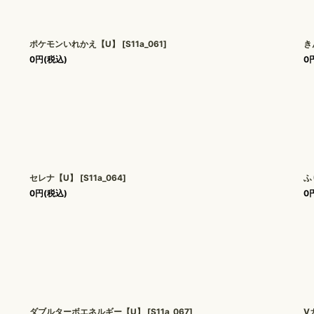
ポケモンいれかえ【U】
[
S11a_061
]
き
0
円
(税込)
0
セレナ【U】
[
S11a_064
]
ふ
0
円
(税込)
0
ダブルターボエネルギー【U】
[
S11a_067
]
V