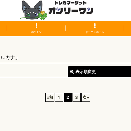
ポケモン
ドラゴンボール
アルカナ」
表示順変更
«
前
1
2
3
次
»
絞り込む