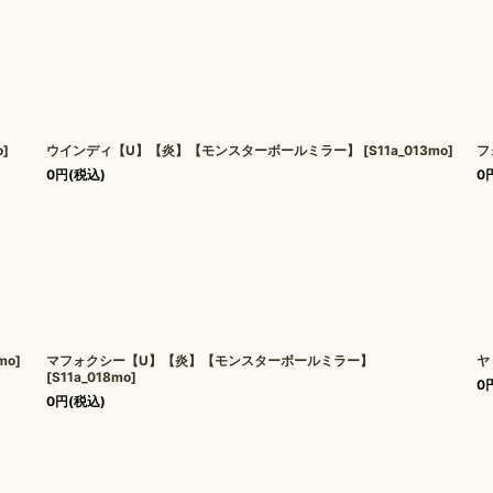
o
]
ウインディ【U】【炎】【モンスターボールミラー】
[
S11a_013mo
]
フ
0
円
(税込)
0
mo
]
マフォクシー【U】【炎】【モンスターボールミラー】
ヤ
[
S11a_018mo
]
0
0
円
(税込)