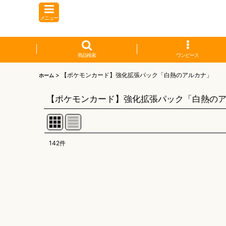
メニュー
商品検索
ワンピース
>
【ポケモンカード】強化拡張パック「白熱のアルカナ」
ホーム
【ポケモンカード】強化拡張パック「白熱の
142
件
表示数
:
並び順
: