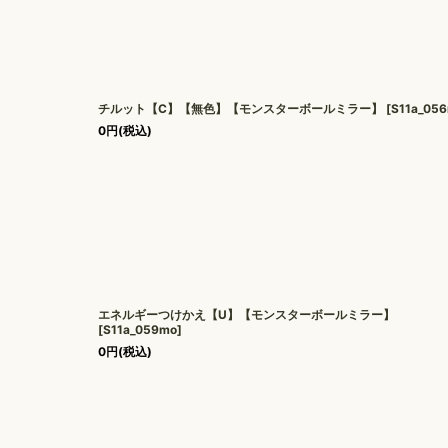
チルット【C】【無色】【モンスターボールミラー】
[
S11a_05
0
円
(税込)
エネルギーつけかえ【U】【モンスターボールミラー】
[
S11a_059mo
]
0
円
(税込)