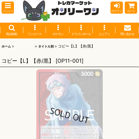
メニュー
ログイン
カート
商品検索
ワンピース
ポケモン
ドラゴンボール
ユニアリ
問い合わせ
>
ワンピース
>
>
コビー【L】【赤/黒】
ホーム
タイトル別
コビー【L】【赤/黒】
[
OP11-001
]