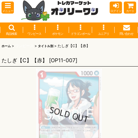
メニュー
ログイン
カート
商品検索
ワンピース
ポケモン
ドラゴンボール
ユニアリ
問い合わせ
>
ワンピース
>
>
たしぎ【C】【赤】
ホーム
タイトル別
たしぎ【C】【赤】
[
OP11-007
]