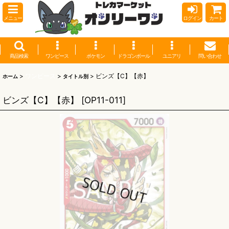
メニュー
ログイン
カート
商品検索
ワンピース
ポケモン
ドラゴンボール
ユニアリ
問い合わせ
>
ワンピース
>
>
ビンズ【C】【赤】
ホーム
タイトル別
ビンズ【C】【赤】
[
OP11-011
]