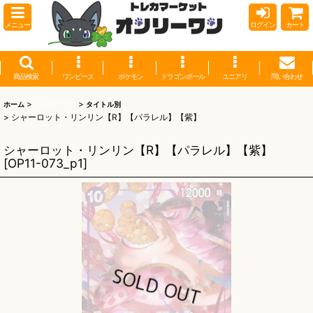
メニュー
ログイン
カート
商品検索
ワンピース
ポケモン
ドラゴンボール
ユニアリ
問い合わせ
>
ワンピース
>
ホーム
タイトル別
>
シャーロット・リンリン【R】【パラレル】【紫】
シャーロット・リンリン【R】【パラレル】【紫】
[
OP11-073_p1
]