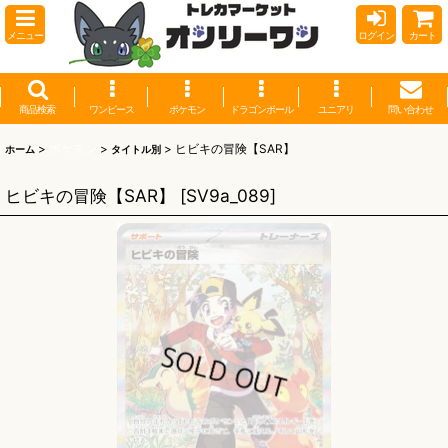
メニュー
ログイン
カート
商品検索
ワンピース
ポケモン
ドラゴンボール
ユニアリ
問い合わせ
>
ポケモン
>
>
ヒビキの冒険【SAR】
ホーム
タイトル別
ヒビキの冒険【SAR】
[
SV9a_089
]