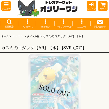
メニュー
ログイン
カート
商品検索
ワンピース
ポケモン
ドラゴンボール
ユニアリ
問い合わせ
>
ポケモン
>
>
カスミのコダック【AR】【水】
ホーム
タイトル別
カスミのコダック【AR】【水】
[
SV9a_071
]