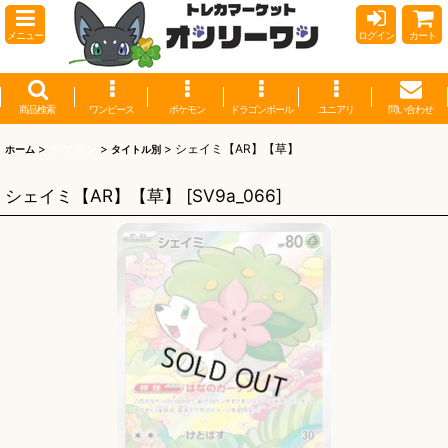
メニュー
ログイン
カート
商品検索
ワンピース
ポケモン
ドラゴンボール
ユニアリ
問い合わせ
>
ポケモン
>
>
シェイミ【AR】【草】
ホーム
タイトル別
シェイミ【AR】【草】
[
SV9a_066
]