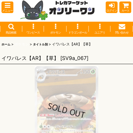
メニュー
ログイン
カート
商品検索
ワンピース
ポケモン
ドラゴンボール
ユニアリ
問い合わせ
>
ポケモン
>
>
イワパレス【AR】【草】
ホーム
タイトル別
イワパレス【AR】【草】
[
SV9a_067
]