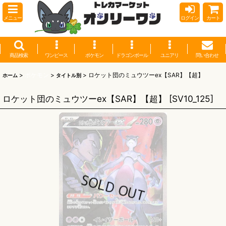
メニュー
ログイン
カート
商品検索
ワンピース
ポケモン
ドラゴンボール
ユニアリ
問い合わせ
>
ポケモン
>
>
ロケット団のミュウツーex【SAR】【超】
ホーム
タイトル別
ロケット団のミュウツーex【SAR】【超】
[
SV10_125
]