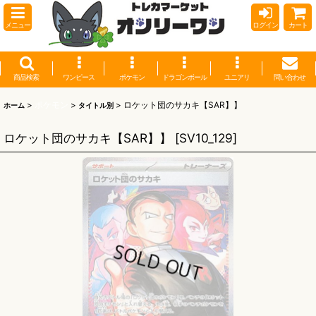
メニュー
ログイン
カート
商品検索
ワンピース
ポケモン
ドラゴンボール
ユニアリ
問い合わせ
>
ポケモン
>
>
ロケット団のサカキ【SAR】】
ホーム
タイトル別
ロケット団のサカキ【SAR】】
[
SV10_129
]