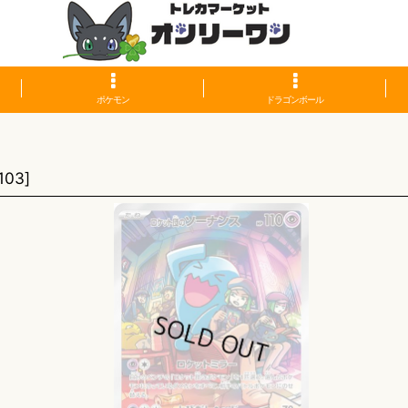
ポケモン
ドラゴンボール
】
103
]