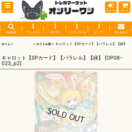
メニュー
ログイン
カート
商品検索
ワンピース
ポケモン
ドラゴンボール
ユニアリ
問い合わせ
>
ワンピース
>
>
キャロット【SPカード】【パラレル】【緑】
ホーム
タイトル別
キャロット【SPカード】【パラレル】【緑】
[
OP08-
023_p2
]