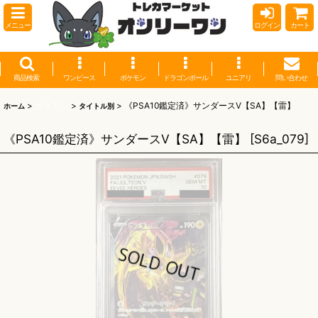
メニュー
ログイン
カート
商品検索
ワンピース
ポケモン
ドラゴンボール
ユニアリ
問い合わせ
>
ポケモン
>
>
《PSA10鑑定済》サンダースV【SA】【雷】
ホーム
タイトル別
《PSA10鑑定済》サンダースV【SA】【雷】
[
S6a_079
]