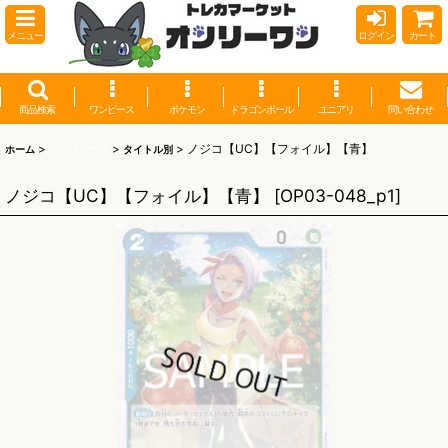
メニュー
ログイン
カート
商品検索
ワンピース
ポケモン
ドラゴンボール
ユニアリ
問い合わせ
>
ワンピース
>
>
ノジコ【UC】【フォイル】【青】
ホーム
タイトル別
ノジコ【UC】【フォイル】【青】
[
OP03-048_p1
]