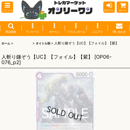
メニュー
ログイン
カート
商品検索
ワンピース
ポケモン
ドラゴンボール
ユニアリ
問い合わせ
>
ワンピース
>
>
人斬り鎌ぞう【UC】【フォイル】【紫】
ホーム
タイトル別
人斬り鎌ぞう【UC】【フォイル】【紫】
[
OP06-
076_p2
]