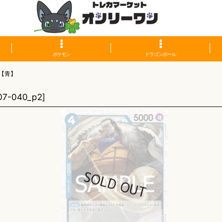
ポケモン
ドラゴンボール
【青】
07-040_p2
]