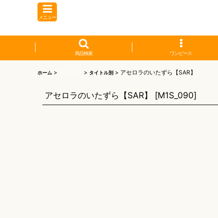
メニュー
商品検索
ワンピース
>
ポケモン
>
>
アセロラのいたずら【SAR】
ホーム
タイトル別
アセロラのいたずら【SAR】
[
M1S_090
]