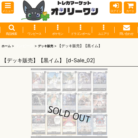
メニュー
ログイン
カート
商品検索
ワンピース
ポケモン
ドラゴンボール
ユニアリ
問い合わせ
>
ワンピース
>
>
【デッキ販売】【黒イム】
ホーム
デッキ販売
【デッキ販売】【黒イム】
[
d-Sale_02
]