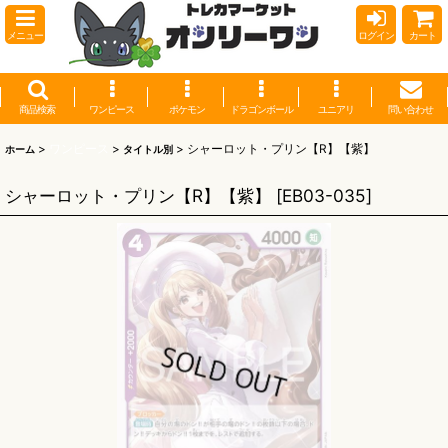
メニュー
ログイン
カート
商品検索
ワンピース
ポケモン
ドラゴンボール
ユニアリ
問い合わせ
>
ワンピース
>
>
シャーロット・プリン【R】【紫】
ホーム
タイトル別
シャーロット・プリン【R】【紫】
[
EB03-035
]