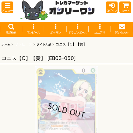
メニュー
ログイン
カート
商品検索
ワンピース
ポケモン
ドラゴンボール
ユニアリ
問い合わせ
>
ワンピース
>
>
コニス【C】【黄】
ホーム
タイトル別
コニス【C】【黄】
[
EB03-050
]