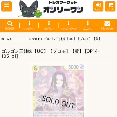
メニュー
ログイン
カート
商品検索
ワンピース
ポケモン
ドラゴンボール
ユニアリ
問い合わせ
>
ワンピース
>
>
ゴルゴン三姉妹【UC】【プロモ】【黄】
ホーム
プロモ
ゴルゴン三姉妹【UC】【プロモ】【黄】
[
OP14-
105_p1
]