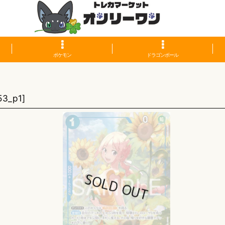
ポケモン
ドラゴンボール
】
53_p1
]