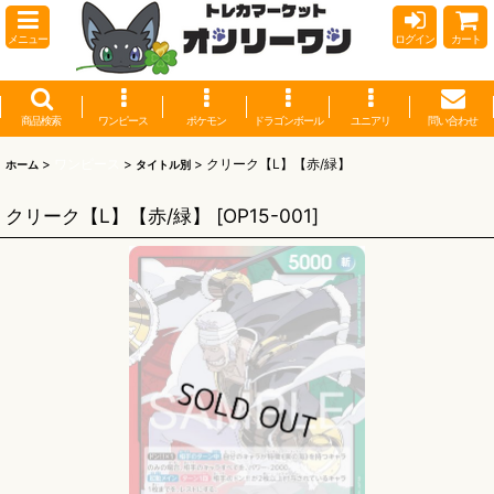
メニュー
ログイン
カート
商品検索
ワンピース
ポケモン
ドラゴンボール
ユニアリ
問い合わせ
>
ワンピース
>
>
クリーク【L】【赤/緑】
ホーム
タイトル別
クリーク【L】【赤/緑】
[
OP15-001
]