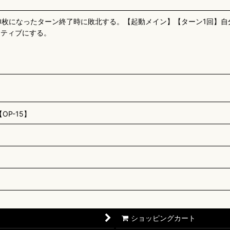
0枚になったターン終了時に敗北する。【起動メイン】【ターン1回】自
クティブにする。
P-15】
ショッピングカート