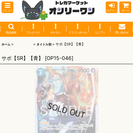
メニュー
ログイン
カート
商品検索
ワンピース
ポケモン
ドラゴンボール
ユニアリ
問い合わせ
>
ワンピース
>
>
サボ【SR】【青】
ホーム
タイトル別
サボ【SR】【青】
[
OP15-046
]