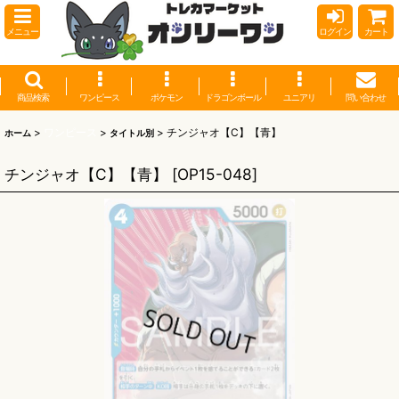
メニュー
ログイン
カート
商品検索
ワンピース
ポケモン
ドラゴンボール
ユニアリ
問い合わせ
>
ワンピース
>
>
チンジャオ【C】【青】
ホーム
タイトル別
チンジャオ【C】【青】
[
OP15-048
]