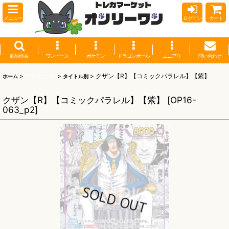
メニュー
ログイン
カート
商品検索
ワンピース
ポケモン
ドラゴンボール
ユニアリ
問い合わせ
>
ワンピース
>
>
クザン【R】【コミックパラレル】【紫】
ホーム
タイトル別
クザン【R】【コミックパラレル】【紫】
[
OP16-
063_p2
]