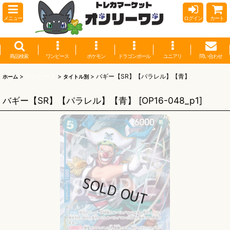
メニュー
ログイン
カート
商品検索
ワンピース
ポケモン
ドラゴンボール
ユニアリ
問い合わせ
>
ワンピース
>
>
バギー【SR】【パラレル】【青】
ホーム
タイトル別
バギー【SR】【パラレル】【青】
[
OP16-048_p1
]