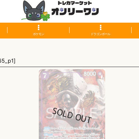
ポケモン
ドラゴンボール
】
65_p1
]