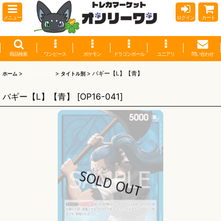
メニュー
ログイン
カート
商品検索
ワンピース
ポケモン
ドラゴンボール
ユニアリ
問い合わせ
>
ワンピース
>
>
バギー【L】【青】
ホーム
タイトル別
バギー【L】【青】
[
OP16-041
]