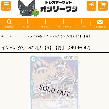
メニュー
ログイン
カート
商品検索
ワンピース
ポケモン
ドラゴンボール
ユニアリ
問い合わせ
>
ワンピース
>
>
インペルダウンの囚人【R】【青】
ホーム
タイトル別
インペルダウンの囚人【R】【青】
[
OP16-042
]