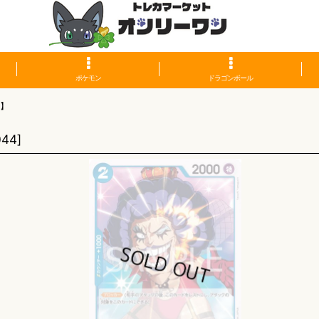
ポケモン
ドラゴンボール
青】
044
]