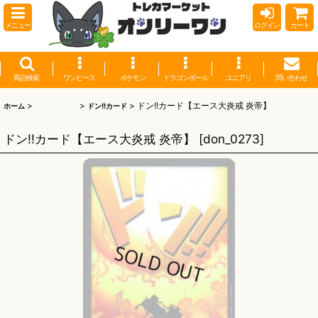
メニュー
ログイン
カート
商品検索
ワンピース
ポケモン
ドラゴンボール
ユニアリ
問い合わせ
>
ワンピース
>
>
ドン!!カード【エース大炎戒 炎帝】
ホーム
ドン!!カード
ドン!!カード【エース大炎戒 炎帝】
[
don_0273
]