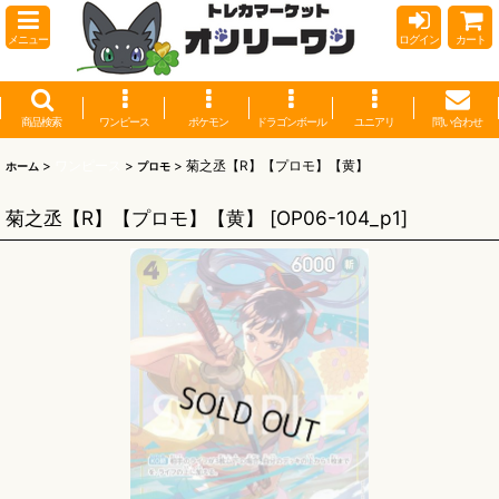
メニュー
ログイン
カート
商品検索
ワンピース
ポケモン
ドラゴンボール
ユニアリ
問い合わせ
>
ワンピース
>
>
菊之丞【R】【プロモ】【黄】
ホーム
プロモ
菊之丞【R】【プロモ】【黄】
[
OP06-104_p1
]