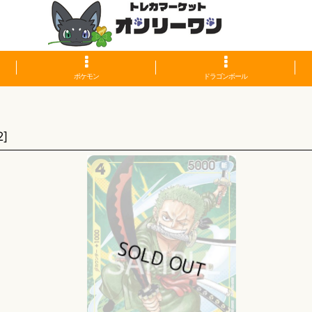
ポケモン
ドラゴンボール
】
2
]