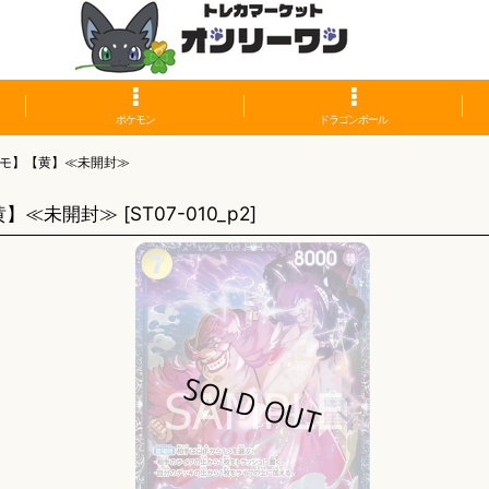
ポケモン
ドラゴンボール
ロモ】【黄】≪未開封≫
黄】≪未開封≫
[
ST07-010_p2
]